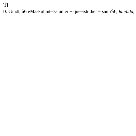
[1]
D. Gindt, â€œMaskulinitetsstudier + queerstudier = sant?â€,
lambda
,