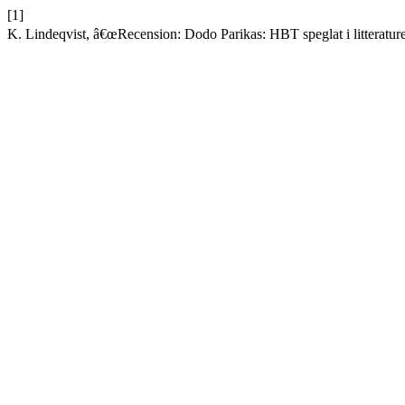
[1]
K. Lindeqvist, â€œRecension: Dodo Parikas: HBT speglat i litteratur