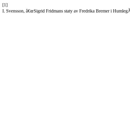
[1]
I. Svensson, â€œSigrid Fridmans staty av Fredrika Bremer i Humleg