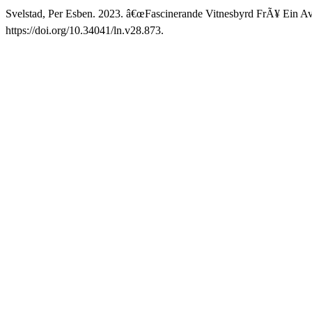
Svelstad, Per Esben. 2023. â€œFascinerande Vitnesbyrd FrÃ¥ Ein Av
https://doi.org/10.34041/ln.v28.873.