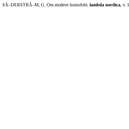
SÃ–DERSTRÃ–M, G. Om modern homofobi.
lambda nordica
, v. 