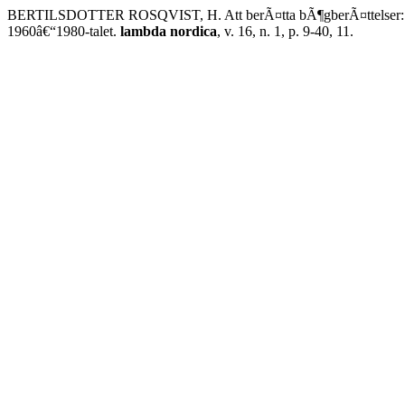
BERTILSDOTTER ROSQVIST, H. Att berÃ¤tta bÃ¶gberÃ¤ttelser: FrÃ¥n
1960â€“1980-talet.
lambda nordica
, v. 16, n. 1, p. 9-40, 11.