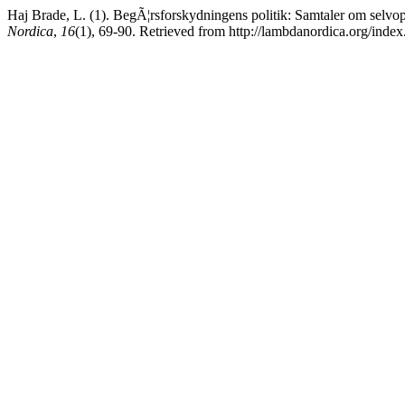
Haj Brade, L. (1). BegÃ¦rsforskydningens politik: Samtaler om selvop
Nordica
,
16
(1), 69-90. Retrieved from http://lambdanordica.org/inde