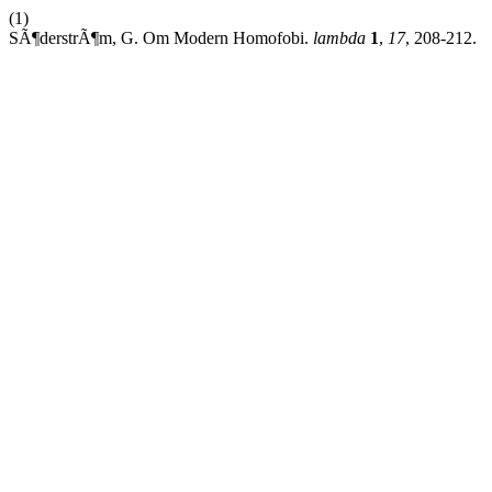
(1)
SÃ¶derstrÃ¶m, G. Om Modern Homofobi.
lambda
1
,
17
, 208-212.