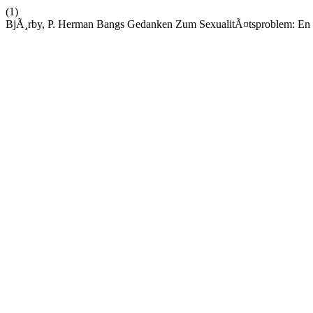
(1)
BjÃ¸rby, P. Herman Bangs Gedanken Zum SexualitÃ¤tsproblem: En 