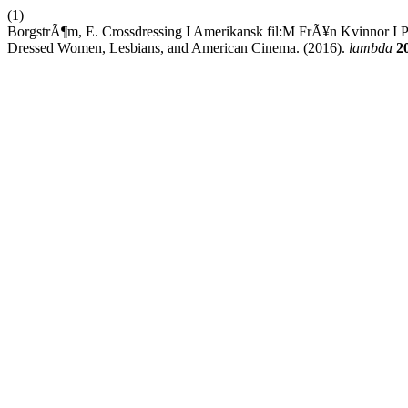
(1)
BorgstrÃ¶m, E. Crossdressing I Amerikansk fil:M FrÃ¥n Kvinnor I Po
Dressed Women, Lesbians, and American Cinema. (2016).
lambda
2