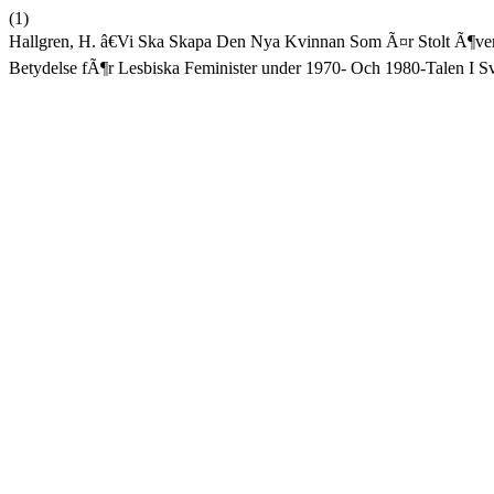
(1)
Hallgren, H. â€Vi Ska Skapa Den Nya Kvinnan Som Ã¤r Stolt Ã¶ver 
Betydelse fÃ¶r Lesbiska Feminister under 1970- Och 1980-Talen I S