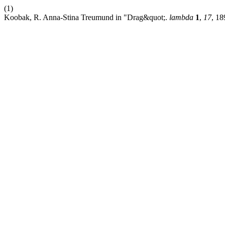
(1)
Koobak, R. Anna-Stina Treumund in "Drag&quot;.
lambda
1
,
17
, 18