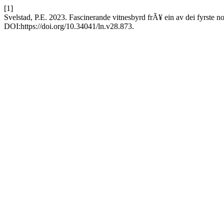
[1]
Svelstad, P.E. 2023. Fascinerande vitnesbyrd frÃ¥ ein av dei fyrste n
DOI:https://doi.org/10.34041/ln.v28.873.