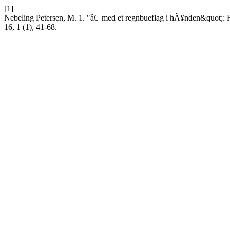
[1]
Nebeling Petersen, M. 1. "â€¦ med et regnbueflag i hÃ¥nden&quot;: 
16, 1 (1), 41-68.