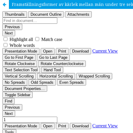
Framställningsformer av kärlek mellan män under tre sek